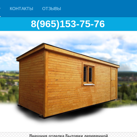
КОНТАКТЫ
ОТЗЫВЫ
8(965)153-75-76
Внешння отделка Бытовки деревянной